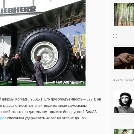
[...]
и сел, на таи
 фирмы Komatsu 960E-1. Его грузоподъемность – 327 т, он
го класса относятся электродизельные самосвалы
ающий только на дизельном топливе белорусский БелАЗ
тров
способны удерживать их вес на уклоне до 15%.