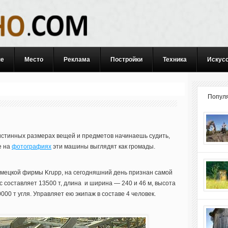
ые
Место
Реклама
Постройки
Техника
Искус
Попул
 истинных размерах вещей и предметов начинаешь судить,
е на
фотографиях
эти машины выглядят как громады.
емецкой фирмы Krupp, на сегодняшний день признан самой
с составляет 13500 т, длина и ширина — 240 и 46 м, высота
000 т угля. Управляет ею экипаж в составе 4 человек.