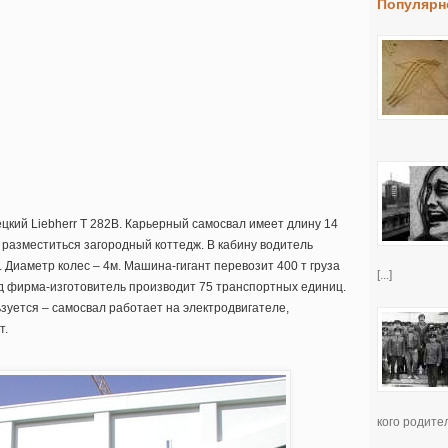
Популярн
цкий Liebherr T 282B. Карьерный самосвал имеет длину 14
ет разместиться загородный коттедж. В кабину водитель
 Диаметр колес – 4м. Машина-гигант перевозит 400 т груза
[...]
 год фирма-изготовитель производит 75 транспортных единиц.
зуется – самосвал работает на электродвигателе,
т.
кого родител