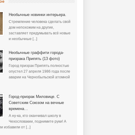
ое
Необычные новинки интерьера.
Стремление человека сделать свой
дом непохожим на другие,
заставляет придумывать всё новые
и необычные [...]
Необычные граффити города-
призрака Припять (13 фото)
Город призрак Припять полностью
опустел 27 апреля 1986 года после
аварии на Чернобыльской атомной
Город-призрак Миловице. С
Советским Союзом на вечные
времена…
А ну-ка, кто оканчивал школу в
Чехословакии, поднимите руки! А
и избавили от [...]