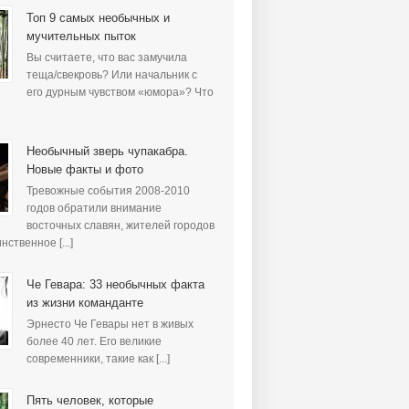
Топ 9 самых необычных и
мучительных пыток
Вы считаете, что вас замучила
теща/свекровь? Или начальник с
его дурным чувством «юмора»? Что
Необычный зверь чупакабра.
Новые факты и фото
Тревожные события 2008-2010
годов обратили внимание
восточных славян, жителей городов
нственное [...]
Че Гевара: 33 необычных факта
из жизни команданте
Эрнесто Че Гевары нет в живых
более 40 лет. Его великие
современники, такие как [...]
Пять человек, которые