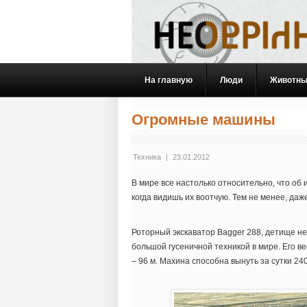
На главную
Люди
Животн
Огромные машины
Техника
|
23.01.2012
В мире все настолько относительно, что об
когда видишь их воотчую. Тем не менее, даж
Роторный экскаватор Bagger 288, детище н
большой гусеничной техникой в мире. Его ве
– 96 м. Махина способна вынуть за сутки 240