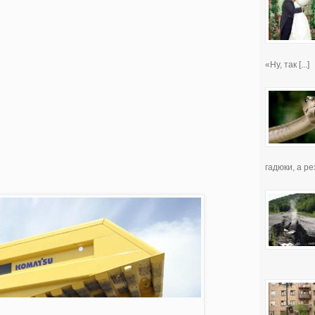
«Ну, так [...]
гадюки, а рез