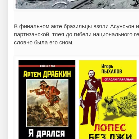
В финальном акте бразильцы взяли Асунсьон и
партизанской, тлея до гибели национального г
словно была его сном.