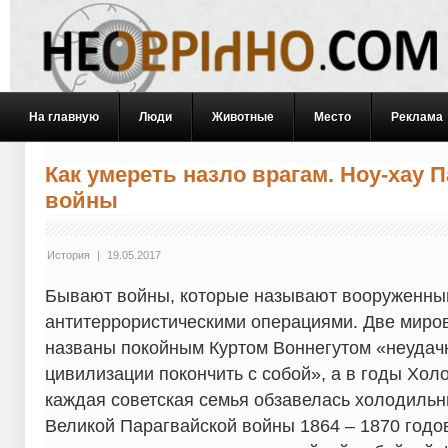
На главную
Люди
Животные
Место
Реклама
Как умереть назло врагам. Ноу-хау 
войны
История
|
19.05.2017
Бывают войны, которые называют вооруженны
антитеррористическими операциями. Две миро
названы покойным Куртом Воннегутом «неуда
цивилизации покончить с собой», а в годы Хол
каждая советская семья обзавелась холодильни
Великой Парагвайской войны 1864 – 1870 годов