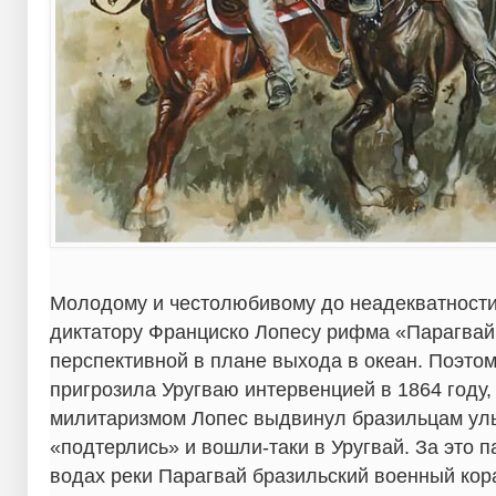
Молодому и честолюбивому до неадекватности
диктатору Франциско Лопесу рифма «Парагвай 
перспективной в плане выхода в океан. Поэтом
пригрозила Уругваю интервенцией в 1864 году
милитаризмом Лопес выдвинул бразильцам уль
«подтерлись» и вошли-таки в Уругвай. За это 
водах реки Парагвай бразильский военный кора