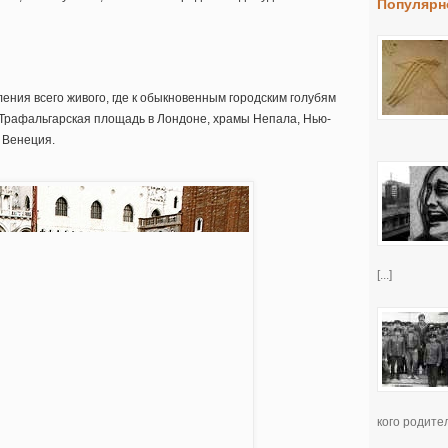
Популярн
ления всего живого, где к обыкновенным городским голубям
, Трафальгарская площадь в Лондоне, храмы Непала, Нью-
 Венеция.
[...]
кого родител