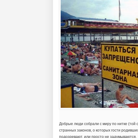
Добрые люди собрали с миру по нитке (той 
странных законов, о которых гости родивших
подозревают, или просто не задумываются. В