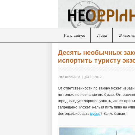
На главную
Люди
Животн
Десять необычных зак
испортить туристу экз
Это необычно
|
03.10.2012
От ответственности по закону может избави
но только не незнание его буквы. Отправляя
город, следует заранее узнать, что из пр
запрещено. Может, нельзя пить пиво на ул
фотографировать
мусор
? Всяко бывает.