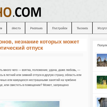
ые
Место
Реклама
Постройки
Техника
Искус
онов, незнание которых может
Попул
отический отпуск
ть много чего — взятка, положение, удача, даже любовь, —
сь в летний или зимний отпуск в другую страну, область или
ивычных или кажущихся нестрашными занятий на чужбине
ице, или свистеть в помещении? Может, запрещено