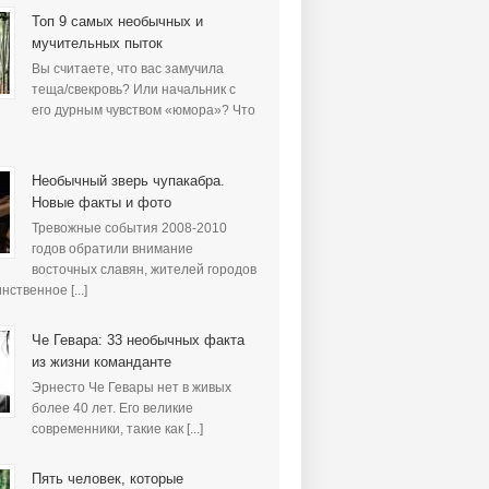
Топ 9 самых необычных и
мучительных пыток
Вы считаете, что вас замучила
теща/свекровь? Или начальник с
его дурным чувством «юмора»? Что
Необычный зверь чупакабра.
Новые факты и фото
Тревожные события 2008-2010
годов обратили внимание
восточных славян, жителей городов
нственное [...]
Че Гевара: 33 необычных факта
из жизни команданте
Эрнесто Че Гевары нет в живых
более 40 лет. Его великие
современники, такие как [...]
Пять человек, которые