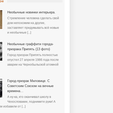
ое
Необычные новинки интерьера.
Стремление человека сделать свой
дом непохожим на другие,
заставляет придумывать всё новые
и необычные [...]
Необычные граффити города-
призрака Припять (13 фото)
Город призрак Припять полностью
опустел 27 апреля 1986 года после
аварии на Чернобыльской атомной
Город-призрак Миловице. С
Советским Союзом на вечные
времена…
А ну-ка, кто оканчивал школу в
Чехословакии, поднимите руки! А
и избавили от [...]