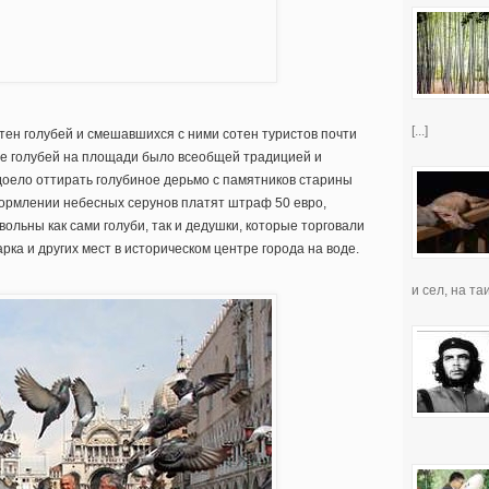
[...]
тен голубей и смешавшихся с ними сотен туристов почти
ие голубей на площади было всеобщей традицией и
адоело оттирать голубиное дерьмо с памятников старины
кормлении небесных серунов платят штраф 50 евро,
ольны как сами голуби, так и дедушки, которые торговали
ка и других мест в историческом центре города на воде.
и сел, на таи