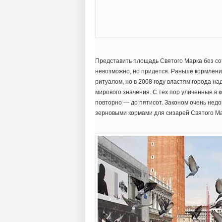
Представить площадь Святого Марка без со
невозможно, но придется. Раньше кормлен
ритуалом, но в 2008 году властям города н
мирового значения. С тех пор уличенные в 
повторно — до пятисот. Законом очень недов
зерновыми кормами для сизарей Святого Мар